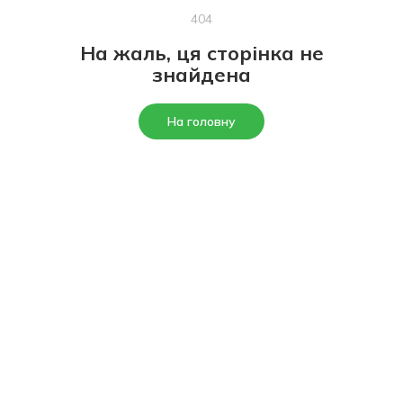
404
На жаль, ця сторінка не
знайдена
На головну