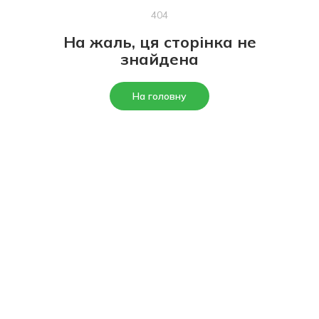
404
На жаль, ця сторінка не
знайдена
На головну