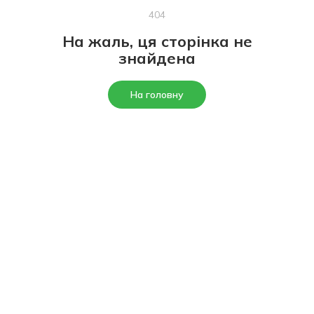
404
На жаль, ця сторінка не
знайдена
На головну