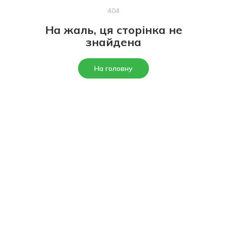
404
На жаль, ця сторінка не
знайдена
На головну