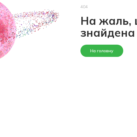
404
На жаль, 
знайдена
На головну