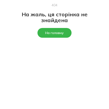
404
На жаль, ця сторінка не
знайдена
На головну