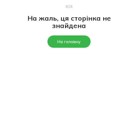
404
На жаль, ця сторінка не
знайдена
На головну