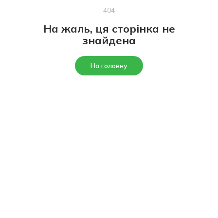
404
На жаль, ця сторінка не
знайдена
На головну