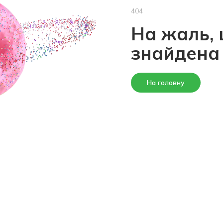
404
На жаль, 
знайдена
На головну