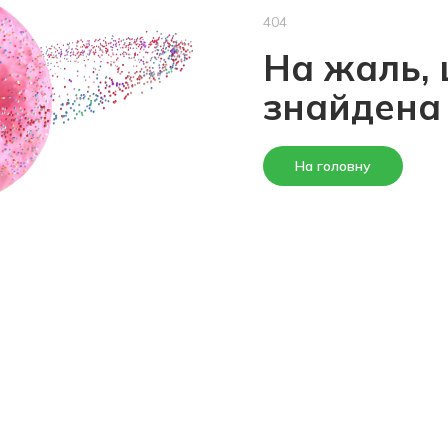
404
На жаль, 
знайдена
На головну