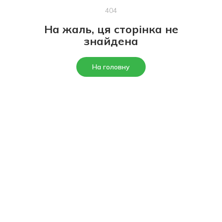
404
На жаль, ця сторінка не
знайдена
На головну