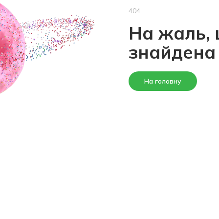
404
На жаль, 
знайдена
На головну