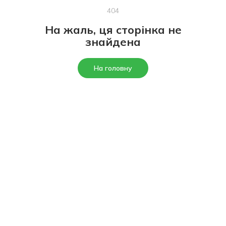
404
На жаль, ця сторінка не
знайдена
На головну