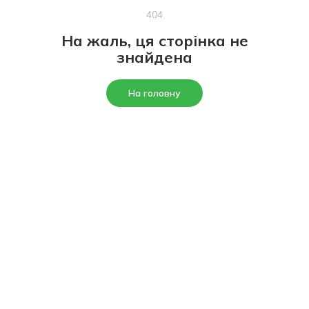
404
На жаль, ця сторінка не
знайдена
На головну