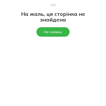
404
На жаль, ця сторінка не
знайдена
На головну