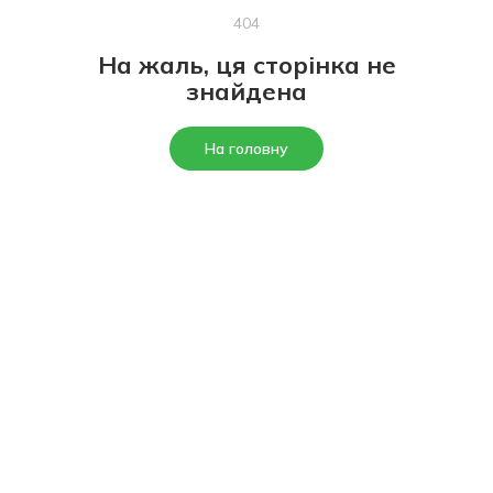
404
На жаль, ця сторінка не
знайдена
На головну