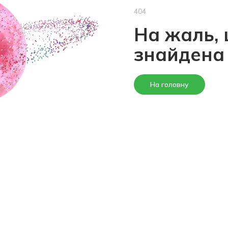
404
На жаль, 
знайдена
На головну