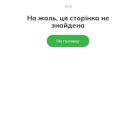
404
На жаль, ця сторінка не
знайдена
На головну