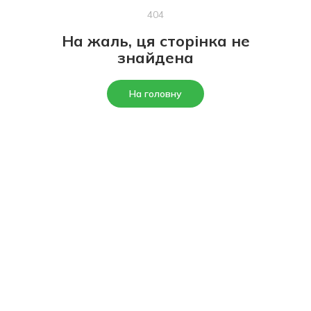
404
На жаль, ця сторінка не
знайдена
На головну