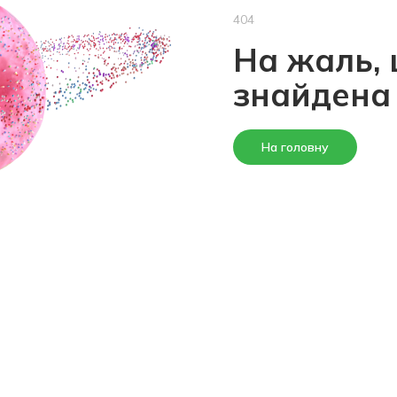
404
На жаль, 
знайдена
На головну