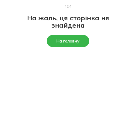
404
На жаль, ця сторінка не
знайдена
На головну