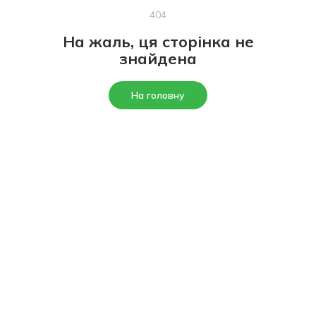
404
На жаль, ця сторінка не
знайдена
На головну