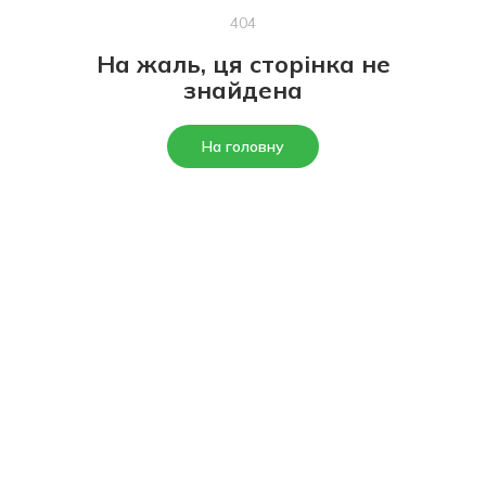
404
На жаль, ця сторінка не
знайдена
На головну