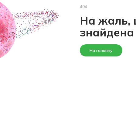
404
На жаль, 
знайдена
На головну