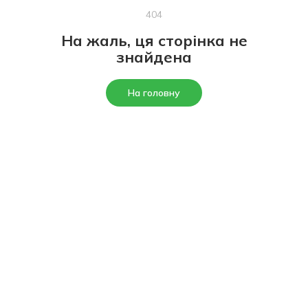
404
На жаль, ця сторінка не
знайдена
На головну