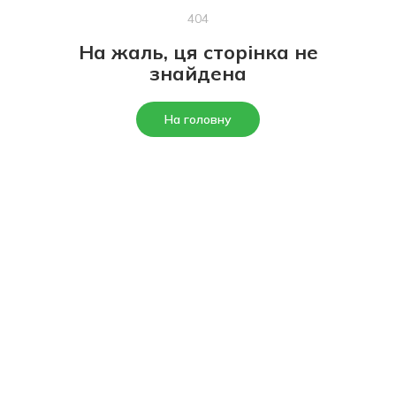
404
На жаль, ця сторінка не
знайдена
На головну