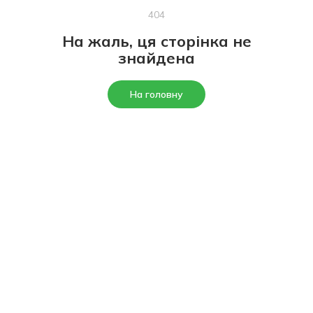
404
На жаль, ця сторінка не
знайдена
На головну