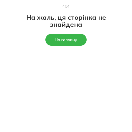
404
На жаль, ця сторінка не
знайдена
На головну