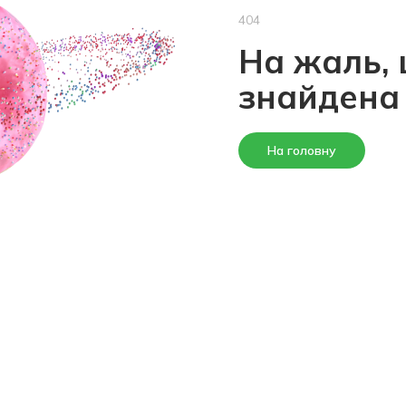
404
На жаль, 
знайдена
На головну