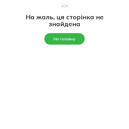
404
На жаль, ця сторінка не
знайдена
На головну