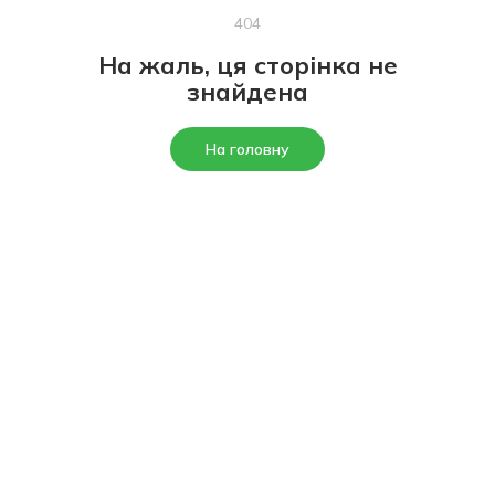
404
На жаль, ця сторінка не
знайдена
На головну