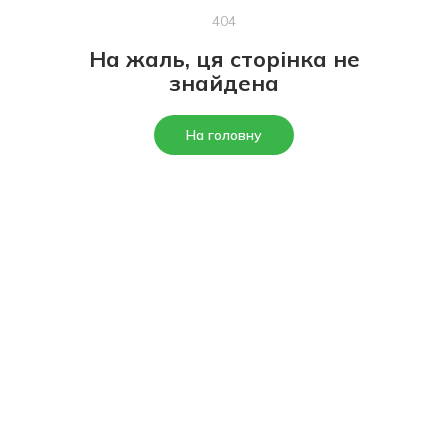
404
На жаль, ця сторінка не
знайдена
На головну