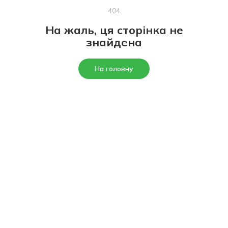
404
На жаль, ця сторінка не
знайдена
На головну