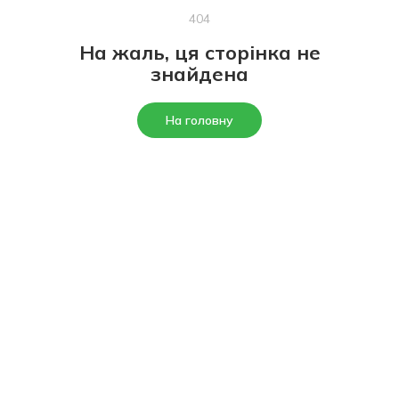
404
На жаль, ця сторінка не
знайдена
На головну