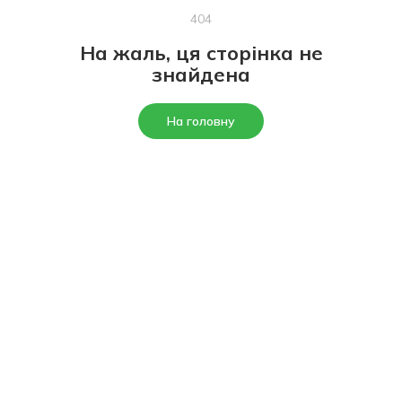
404
На жаль, ця сторінка не
знайдена
На головну