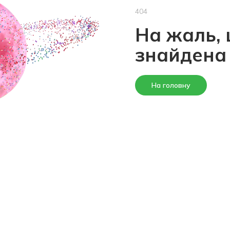
404
На жаль, 
знайдена
На головну