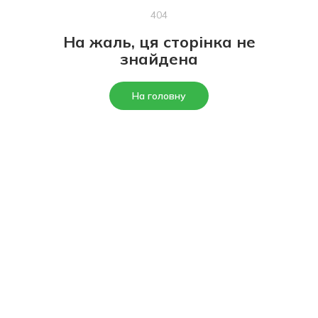
404
На жаль, ця сторінка не
знайдена
На головну