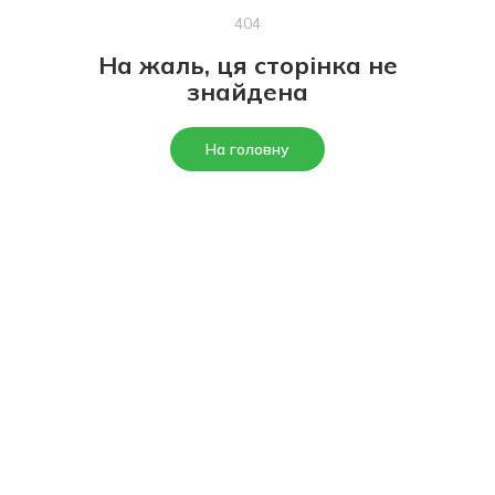
404
На жаль, ця сторінка не
знайдена
На головну