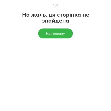
404
На жаль, ця сторінка не
знайдена
На головну