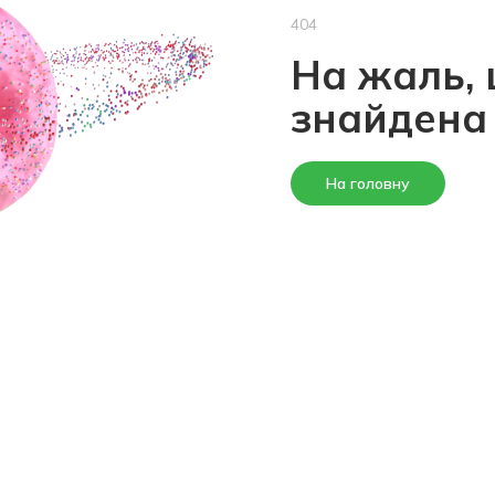
404
На жаль, 
знайдена
На головну