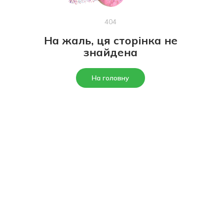
404
На жаль, ця сторінка не
знайдена
На головну