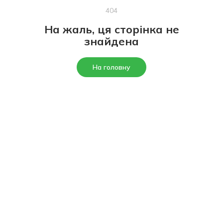
404
На жаль, ця сторінка не
знайдена
На головну