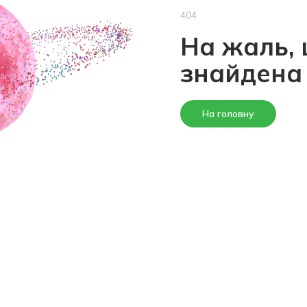
404
На жаль, 
знайдена
На головну