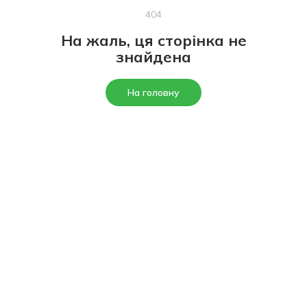
404
На жаль, ця сторінка не
знайдена
На головну