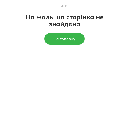
404
На жаль, ця сторінка не
знайдена
На головну