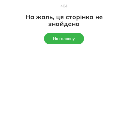
404
На жаль, ця сторінка не
знайдена
На головну