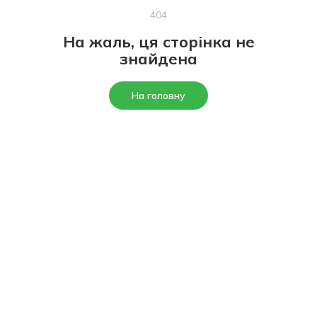
404
На жаль, ця сторінка не
знайдена
На головну