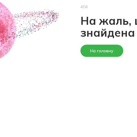
404
На жаль, 
знайдена
На головну