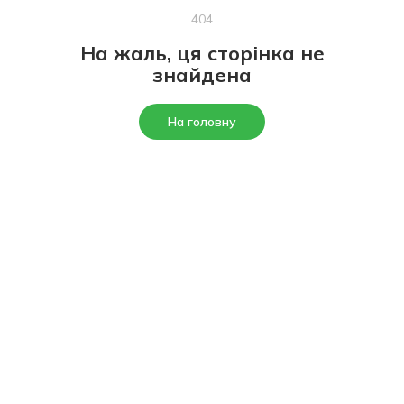
404
На жаль, ця сторінка не
знайдена
На головну