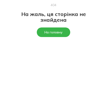
404
На жаль, ця сторінка не
знайдена
На головну